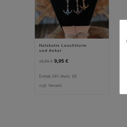
Halskette Leuchtturm
und Anker
Ursprünglicher
Aktueller
9,95
€
19,95
€
Preis
Preis
Enthält 19% MwSt. DE
war:
ist:
zzgl.
Versand
19,95 €
9,95 €.