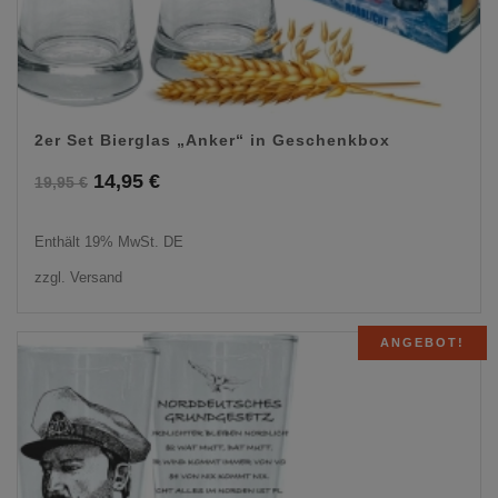
2er Set Bierglas „Anker“ in Geschenkbox
Ursprünglicher
Aktueller
14,95
€
19,95
€
Preis
Preis
Enthält 19% MwSt. DE
war:
ist:
zzgl.
Versand
19,95 €
14,95 €.
ANGEBOT!