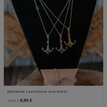
Halskette Leuchtturm und Anker
Ursprünglicher
Aktueller
9,95
€
19,95
€