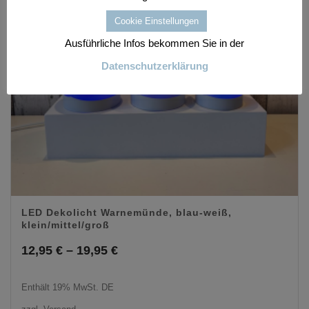
Cookie Einstellungen
Ausführliche Infos bekommen Sie in der
Datenschutzerklärung
LED Dekolicht Warnemünde, blau-weiß,
klein/mittel/groß
Preisspanne:
12,95
€
–
19,95
€
12,95 €
Enthält 19% MwSt. DE
bis