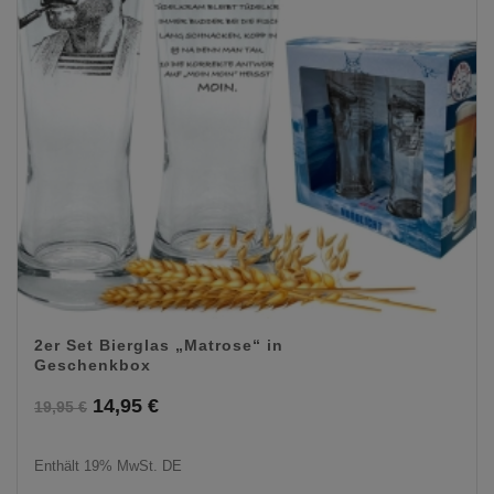
2er Set Bierglas „Matrose“ in
Geschenkbox
Ursprünglicher
Aktueller
14,95
€
19,95
€
Preis
Preis
Enthält 19% MwSt. DE
war:
ist: