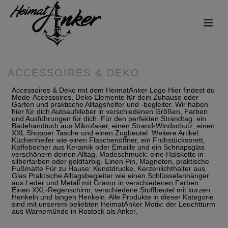
ACCESSOIRES & DEKO
Accessoires & Deko mit dem HeimatAnker Logo Hier findest du
Mode-Accessoires, Deko Elemente für dein Zuhause oder
Garten und praktische Alltagshelfer und -begleiter. Wir haben
hier für dich Autoaufkleber in verschiedenen Größen, Farben
und Ausführungen für dich. Für den perfekten Strandtag: ein
Badehandtuch aus Mikrofaser, einen Strand-Windschutz, einen
XXL Shopper Tasche und einen Zugbeutel. Weitere Artikel:
Küchenhelfer wie einen Flaschenöffner, ein Frühstücksbrett,
Kaffebecher aus Keramik oder Emaille und ein Schnapsglas
verschönern deinen Alltag. Modeschmuck: eine Halskette in
silberfarben oder goldfarbig. Einen Pin, Magneten, praktische
Fußmatte Für zu Hause: Kunstdrucke, Kerzenlichthalter aus
Glas Praktische Alltagsbegleiter wie einen Schlüsselanhänger
aus Leder und Metall mit Gravur in verschiedenen Farben.
Einen XXL-Regenschirm, verschiedene Stoffbeutel mit kurzen
Henkeln und langen Henkeln. Alle Produkte in dieser Kategorie
sind mit unserem beliebten HeimatAnker Motiv: der Leuchtturm
aus Warnemünde in Rostock als Anker.