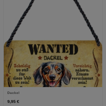
Dackel
9,95
€