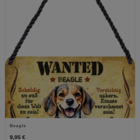
Beagle
9,95
€