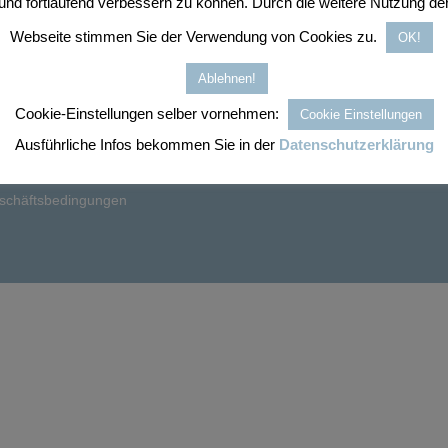
und fortlaufend verbessern zu können. Durch die weitere Nutzung de
OP-INFO
INFORMATIONEN
Webseite stimmen Sie der Verwendung von Cookies zu.
OK!
iderruf
Kontakt
Ablehnen!
ahlungsweisen
Datenschutz
Cookie-Einstellungen selber vornehmen:
Cookie Einstellungen
ersand & Lieferung
Impressum
Ausführliche Infos bekommen Sie in der
Datenschutzerklärung
llgemeine
schäftsbedingungen