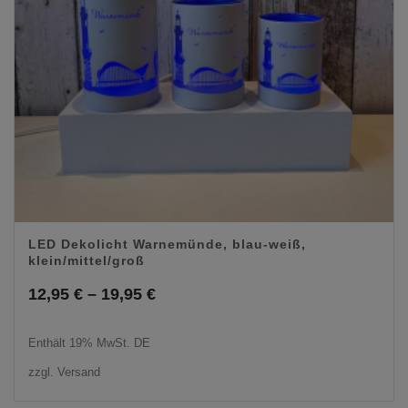
LED Dekolicht Warnemünde, blau-weiß,
klein/mittel/groß
Preisspanne:
12,95
€
–
19,95
€
12,95 €
Enthält 19% MwSt. DE
bis
zzgl.
Versand
19,95 €