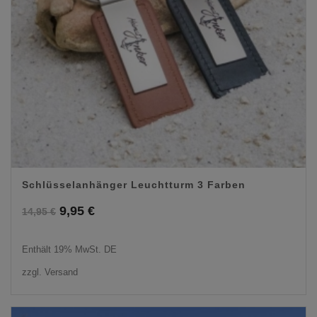
Schlüsselanhänger Leuchtturm 3 Farben
Ursprünglicher
Aktueller
9,95
€
14,95
€
Preis
Preis
Enthält 19% MwSt. DE
war:
ist:
zzgl.
Versand
14,95 €
9,95 €.