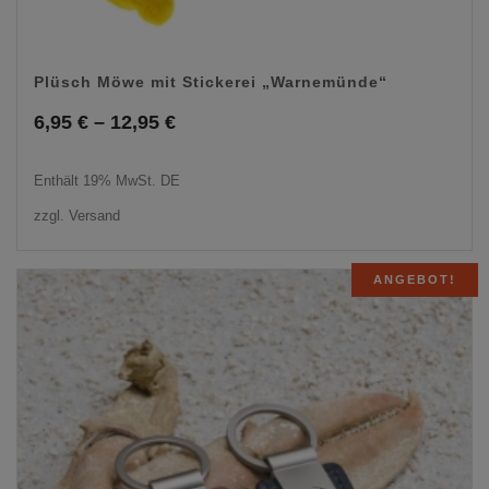
Plüsch Möwe mit Stickerei „Warnemünde“
Preisspanne:
6,95
€
–
12,95
€
6,95 €
Enthält 19% MwSt. DE
bis
zzgl.
Versand
12,95 €
ANGEBOT!