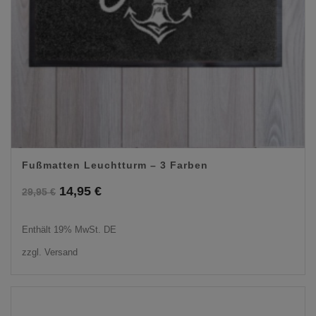
Fußmatten Leuchtturm – 3 Farben
Ursprünglicher
Aktueller
14,95
€
29,95
€
Preis
Preis
Enthält 19% MwSt. DE
war:
ist:
zzgl.
Versand
29,95 €
14,95 €.