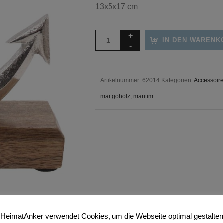
13x5x17 cm
IN DEN WARENK
Artikelnummer:
62014
Kategorien:
Accessoir
mangoholz
,
maritim
HeimatAnker verwendet Cookies, um die Webseite optimal gestalten