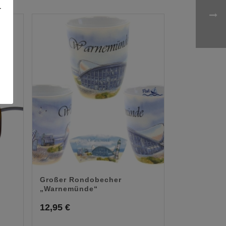
r
Großer Rondobecher
„Warnemünde“
12,95
€