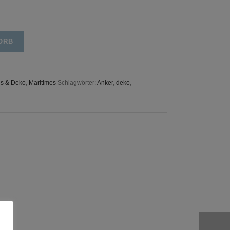
ORB
es & Deko
,
Maritimes
Schlagwörter:
Anker
,
deko
,