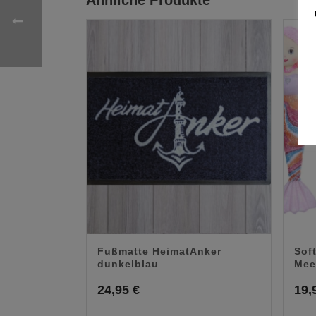
Fußmatte HeimatAnker
Sof
dunkelblau
Mee
24,95
€
19,