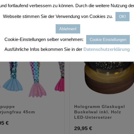
und fortlaufend verbessern zu können. Durch die weitere Nutzung de
Webseite stimmen Sie der Verwendung von Cookies zu.
OK!
Ablehnen!
Cookie-Einstellungen selber vornehmen:
Cookie Einstellungen
Ausführliche Infos bekommen Sie in der
Datenschutzerklärung
tpuppe
Hologramm Glaskugel
rjungfrau 45cm
Buckelwal inkl. Holz
LED-Untersetzer
95
€
29,95
€