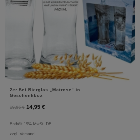
2er Set Bierglas „Matrose“ in
Geschenkbox
Ursprünglicher
Aktueller
14,95
€
19,95
€
Preis
Preis
Enthält 19% MwSt. DE
war:
ist:
zzgl.
Versand