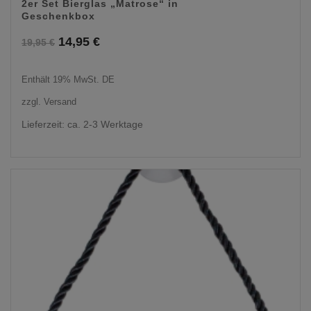
2er Set Bierglas „Matrose“ in
Geschenkbox
Ursprünglicher
Aktueller
14,95
€
19,95
€
Preis
Preis
Enthält 19% MwSt. DE
war:
ist:
zzgl.
Versand
19,95 €
14,95 €.
Lieferzeit: ca. 2-3 Werktage