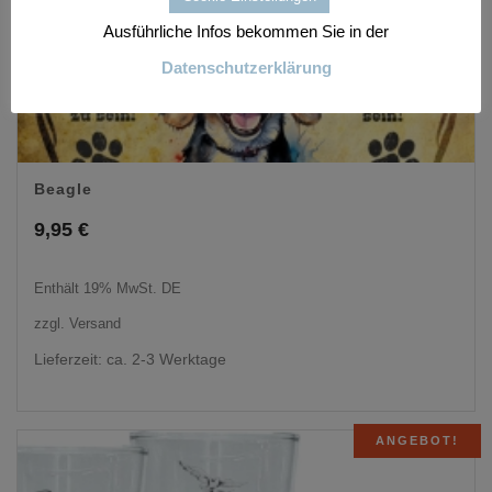
Ausführliche Infos bekommen Sie in der
Datenschutzerklärung
Beagle
9,95
€
Enthält 19% MwSt. DE
zzgl.
Versand
Lieferzeit: ca. 2-3 Werktage
ANGEBOT!