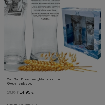
2er Set Bierglas „Matrose“ in
Geschenkbox
Ursprünglicher
Aktueller
14,95
€
19,95
€
Preis
Preis
Enthält 19% MwSt. DE